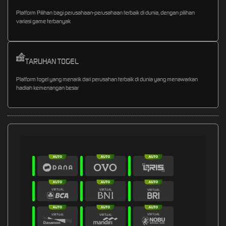
Platform Pilihan bagi perusahaan-perusahaan terbaik di dunia, dengan pilihan
variasi game terbanyak
TARUHAN TOGEL
Platform togel yang menarik dari perusahan terbaik di dunia yang menawarkan
hadiah kemenangan besar