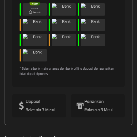
* Selama bank maintenance dan bank offline deposit dan penarikan
tidak dapat diproses
Deposit
Penarikan
Rata-rata 3 Menit
Rata-rata 5 Menit