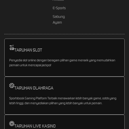
E-Sports
Sabung
Ayam
TARUHAN SLOT
Penyedia slot online dengan beragam pilihan game menarik yang memudahkan
pemain untuk mencapai jackpot
TARUHAN OLAHRAGA
Sportsbook Gaming Platform Terbaik menawarkan lebih banyak game, odds yang
lebih tinggi, dan menyediakan pilihan yang lebih banyak untuk pemain.
TARUHAN LIVE KASINO