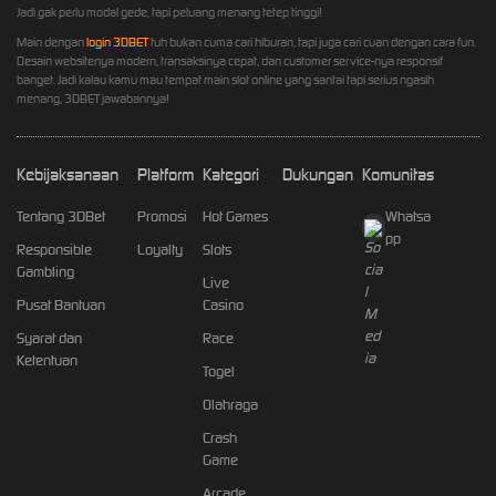
Jadi gak perlu modal gede, tapi peluang menang tetep tinggi!
Main dengan
login 3DBET
tuh bukan cuma cari hiburan, tapi juga cari cuan dengan cara fun.
Desain websitenya modern, transaksinya cepat, dan customer service-nya responsif
banget. Jadi kalau kamu mau tempat main slot online yang santai tapi serius ngasih
menang, 3DBET jawabannya!
Kebijaksanaan
Platform
Kategori
Dukungan
Komunitas
Tentang 3DBet
Promosi
Hot Games
Whatsa
pp
Responsible
Loyalty
Slots
Gambling
Live
Pusat Bantuan
Casino
Syarat dan
Race
Ketentuan
Togel
Olahraga
Crash
Game
Arcade