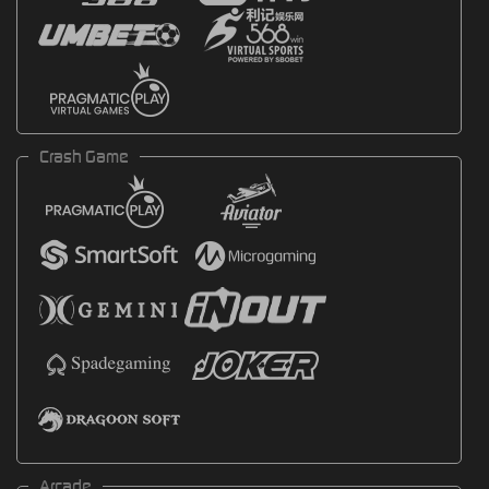
Crash Game
Arcade