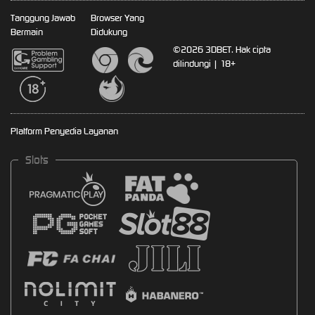
Tanggung Jawab
Browser Yang
Bermain
Didukung
©2026 3DBET. Hak cipta
dilindungi | 18+
Platform Penyedia Layanan
Slots