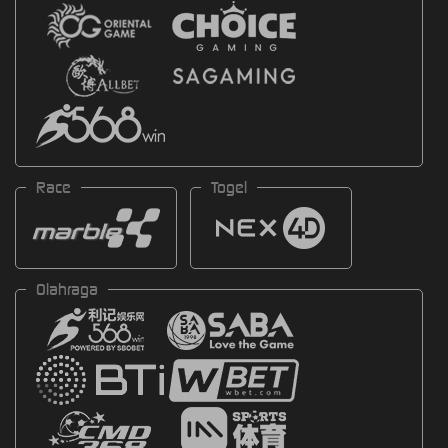
Race
Togel
Olahraga