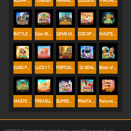
SUGAR HIGH5
LABUBY
HAMMER OF VULCAN
GOLDEN LEGEND
THRONE OF POSEIDON
BATTLE OF ALLIANCE
Color Bingo
GEMS MINER
GOD OF FORTUNE 2
MASTER OF GOLD MINER 2
KUNG FU LEOPARD
LUCKY TIGER
FORTUNE GEMS 2000
DJ SEAL
Book of Egypt
MASTER OF GOLD MINER
TREASURES OF EGYPT
SUPREME ACE
PINATA 1000
Fortune Lion