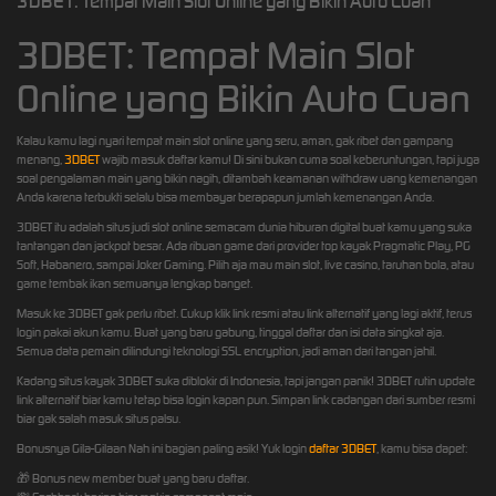
3DBET: Tempat Main Slot Online yang Bikin Auto Cuan
3DBET: Tempat Main Slot
Online yang Bikin Auto Cuan
Kalau kamu lagi nyari tempat main slot online yang seru, aman, gak ribet dan gampang
menang,
3DBET
wajib masuk daftar kamu! Di sini bukan cuma soal keberuntungan, tapi juga
soal pengalaman main yang bikin nagih, ditambah keamanan withdraw uang kemenangan
Anda karena terbukti selalu bisa membayar berapapun jumlah kemenangan Anda.
3DBET itu adalah situs judi slot online semacam dunia hiburan digital buat kamu yang suka
tantangan dan jackpot besar. Ada ribuan game dari provider top kayak Pragmatic Play, PG
Soft, Habanero, sampai Joker Gaming. Pilih aja mau main slot, live casino, taruhan bola, atau
game tembak ikan semuanya lengkap banget.
Masuk ke 3DBET gak perlu ribet. Cukup klik link resmi atau link alternatif yang lagi aktif, terus
login pakai akun kamu. Buat yang baru gabung, tinggal daftar dan isi data singkat aja.
Semua data pemain dilindungi teknologi SSL encryption, jadi aman dari tangan jahil.
Kadang situs kayak 3DBET suka diblokir di Indonesia, tapi jangan panik! 3DBET rutin update
link alternatif biar kamu tetap bisa login kapan pun. Simpan link cadangan dari sumber resmi
biar gak salah masuk situs palsu.
Bonusnya Gila-Gilaan Nah ini bagian paling asik! Yuk login
daftar 3DBET
, kamu bisa dapet:
🎁 Bonus new member buat yang baru daftar.