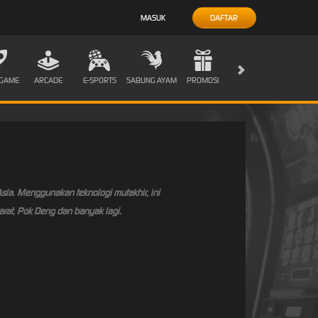
MASUK
DAFTAR
 GAME
ARCADE
E-SPORTS
SABUNG AYAM
PROMOSI
sia. Menggunakan teknologi mutakhir, ini
at, Pok Deng dan banyak lagi.