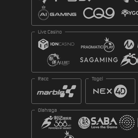
Live Casino
Race
Togel
Olahraga