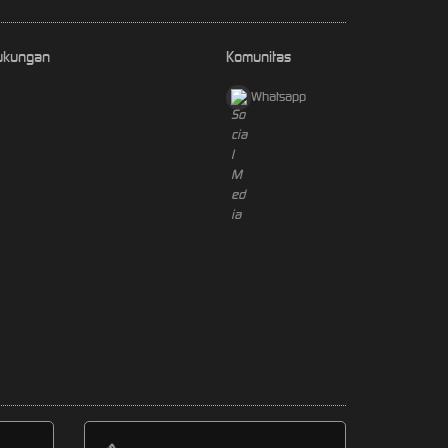
ukungan
Komunitas
Whatsapp