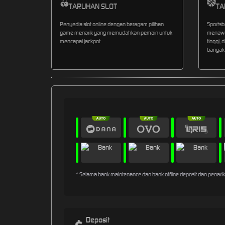
TARUHAN SLOT
TA
Penyedia slot online dengan beragam pilihan
Sportsb
game menarik yang memudahkan pemain untuk
menawar
mencapai jackpot
tinggi,
banyak 
* Selama bank maintenance dan bank offline deposit dan penarik
Deposit