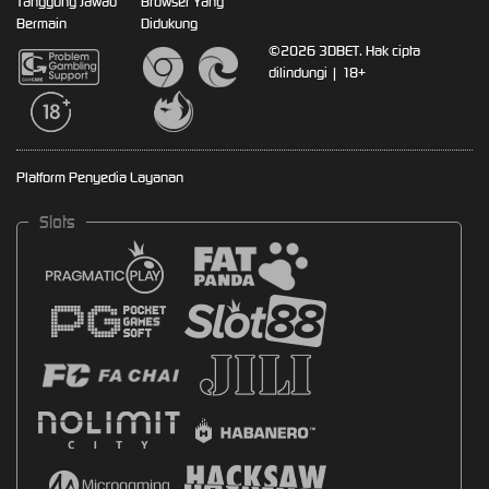
Tanggung Jawab
Browser Yang
Bermain
Didukung
©2026 3DBET. Hak cipta
dilindungi | 18+
Platform Penyedia Layanan
Slots