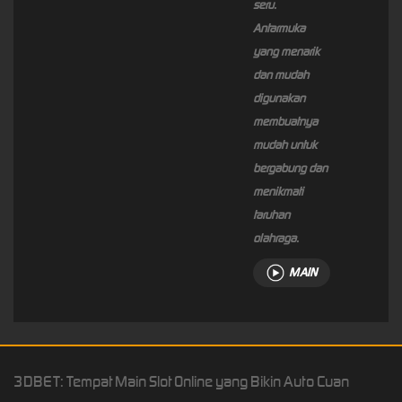
seru.
Antarmuka
yang menarik
dan mudah
digunakan
membuatnya
mudah untuk
bergabung dan
menikmati
taruhan
olahraga.
MAIN
3DBET: Tempat Main Slot Online yang Bikin Auto Cuan