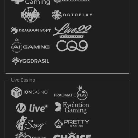
Live Casino