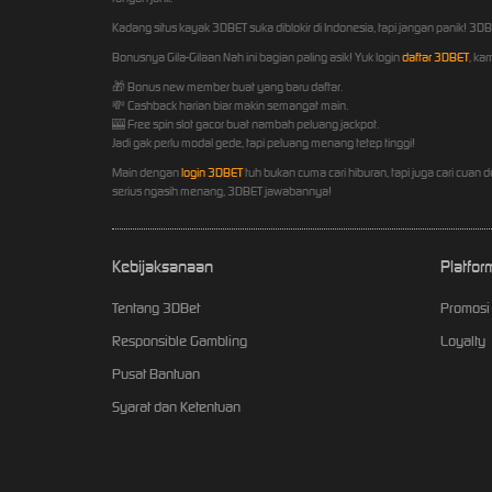
Kadang situs kayak 3DBET suka diblokir di Indonesia, tapi jangan panik! 3DBE
Bonusnya Gila-Gilaan Nah ini bagian paling asik! Yuk login
daftar 3DBET
, ka
🎁 Bonus new member buat yang baru daftar.
💸 Cashback harian biar makin semangat main.
🎰 Free spin slot gacor buat nambah peluang jackpot.
Jadi gak perlu modal gede, tapi peluang menang tetep tinggi!
Main dengan
login 3DBET
tuh bukan cuma cari hiburan, tapi juga cari cuan
serius ngasih menang, 3DBET jawabannya!
Kebijaksanaan
Platfor
Tentang 3DBet
Promosi
Responsible Gambling
Loyalty
Pusat Bantuan
Syarat dan Ketentuan