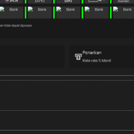
an tidak dapat diproses
Penarikan
Rata-rata 5 Menit