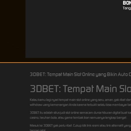
BO
Tang
3DBET: Tempat Main Slot Online yang Bikin Auto 
3DBET: Tempat Main Slo
Kalau kamu lagi nyari tempat main slot online yang seru, aman, gak ribet
withdraw uang kemenangan Anda karena terbukti selalu bisa membayar 
3DBET itu adalah situs judi slot online semacam dunia hiburan digital buat 
casino, taruhan bola, atau game tembak ikan semuanya lengkap banget.
Masuk ke 3DBET gak perlu ribet. Cukup klik link resmi atau link alternatif yan
tangan jahil.