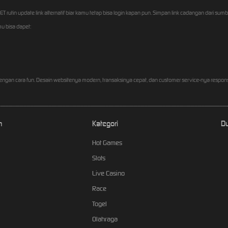
T rutin update link alternatif biar kamu tetap bisa login kapan pun. Simpan link cadangan dari sumb
mu bisa dapet:
 dengan cara fun. Desain websitenya modern, transaksinya cepat, dan customer service-nya responsi
m
Kategori
D
Hot Games
Slots
Live Casino
Race
Togel
Olahraga