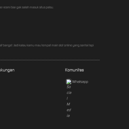
er resmi biar gak salah masuk situs palsu.
f banget. Jadi kalau kamu mau tempat main slot online yang santai tapi
ukungan
Komunitas
Whatsapp