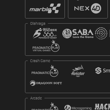
Olahraga
Crash Game
Arcade