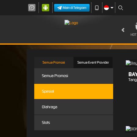
Main di Telegram
HOT
Semua Promosi
Semua Event Provider
BAY
Semua Promosi
Tang
Spesial
Olahraga
Slots